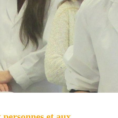
.
.
x personnes et aux