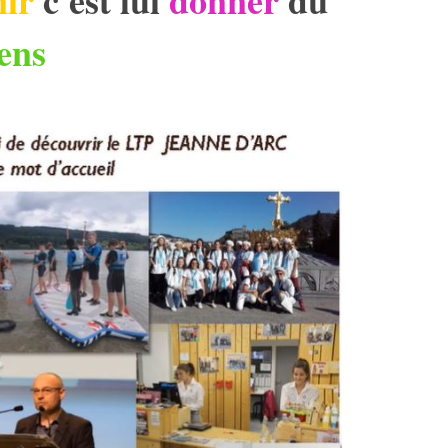
nir
c'est lui
donner
du
ens