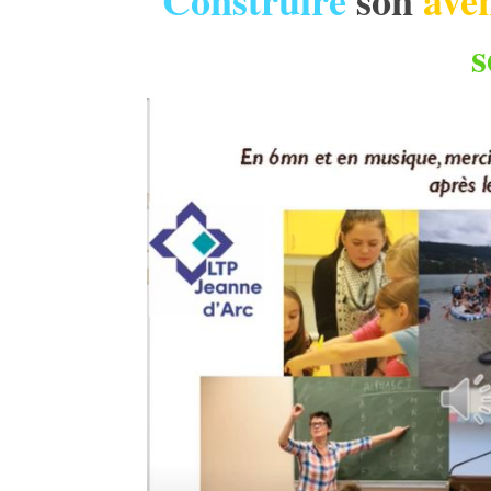
Construire
son
ave
s