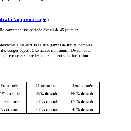
ntrat d'apprentissage
:
 Elle comprend une période d'essai de 45 jours en
identiques à celles d'un salarié (temps de travail compris
sociale, congés payés : 5 semaines minimum). De son côté,
 l'entreprise et suivre les cours au centre de formation.
re année
2ème année
3ème année
% du smic
39% du smic
55
% du smic
% du smic
51 % du smic
67 % du smic
 % du smic
61 % du smic
78 % du s
mic