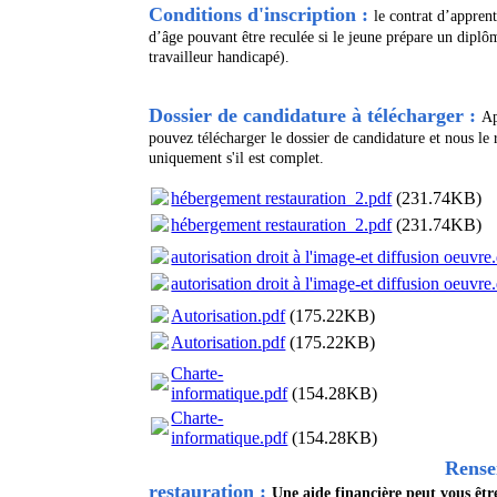
Conditions d'inscription :
le contrat d’apprent
d’âge pouvant être reculée si le jeune prépare un diplôm
travailleur handicapé).
Dossier de candidature à télécharger :
Ap
pouvez
télécharger le
dossier de candidature
et nous le
uniquement s'il est complet.
hébergement restauration_2.pdf
(231.74KB)
hébergement restauration_2.pdf
(231.74KB)
autorisation droit à l'image-et diffusion oeuvr
autorisation droit à l'image-et diffusion oeuvr
Autorisation.pdf
(175.22KB)
Autorisation.pdf
(175.22KB)
Charte-
informatique.pdf
(154.28KB)
Charte-
informatique.pdf
(154.28KB)
Rense
restauration :
Une aide financière peut vous êt