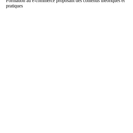
Formation au e-commerce proposant des contenus théoriques et
pratiques