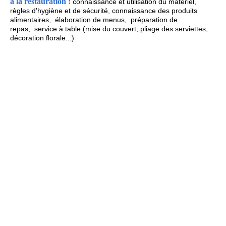
à la restauration :
connaissance et utilisation du matériel,
r
ègles d'hygiène et de sécurité,
connaissance des produits
alimentaires,
élaboration de menus,
préparation de
repas,
service à table (mise du couvert, pliage des serviettes,
décoration florale...)